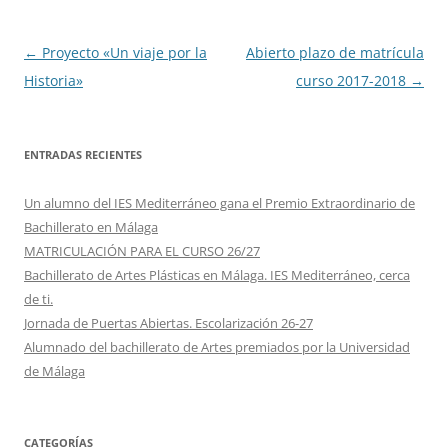
Navegación
←
Proyecto «Un viaje por la
Abierto plazo de matrícula
de
Historia»
curso 2017-2018
→
entradas
ENTRADAS RECIENTES
Un alumno del IES Mediterráneo gana el Premio Extraordinario de
Bachillerato en Málaga
MATRICULACIÓN PARA EL CURSO 26/27
Bachillerato de Artes Plásticas en Málaga. IES Mediterráneo, cerca
de ti.
Jornada de Puertas Abiertas. Escolarización 26-27
Alumnado del bachillerato de Artes premiados por la Universidad
de Málaga
CATEGORÍAS