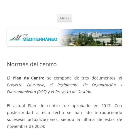
Saltar
al
IES Mediterráneo Málaga
contenido
Instituto Mediterráneo Málaga
Menú
Normas del centro
El
Plan de Centro
se compone de tres documentos:
el
Proyecto Educativo, el Reglamento de Organización y
Funcionamiento (ROF)
y
el Proyecto de Gestión
.
El actual Plan de centro fue aprobado en 2017. Con
posterioridad a esta fecha se han ido introduciendo
sucesivas actualizaciones, siendo la última de estas de
noviembre de 2024: