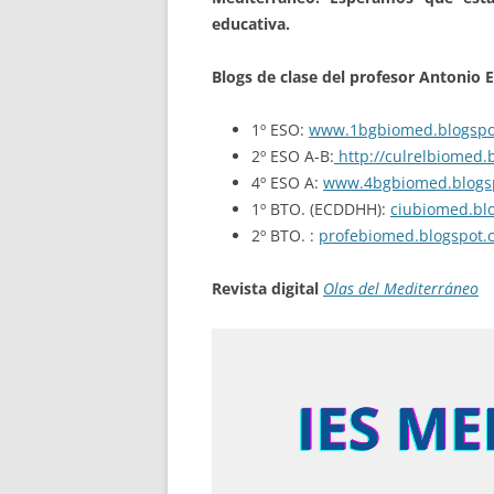
educativa.
Blogs de clase del profesor Antonio E
1º ESO:
www.1bgbiomed.blogspo
2º ESO A-B:
http://culrelbiomed.
4º ESO A:
www.4bgbiomed.blogs
1º BTO. (ECDDHH):
ciubiomed.bl
2º BTO. :
profebiomed.blogspot.
Revista digital
Olas del Mediterráneo
Reproductor
de
vídeo