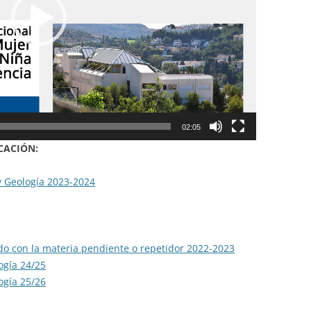
TECNOLOGÍA
02:05
CACIÓN:
 y Geología 2023-2024
o con la materia pendiente o repetidor 2022-2023
ogía 24/25
ogía 25/26