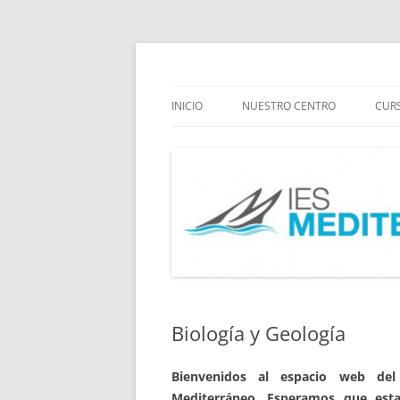
Saltar
al
contenido
Instituto Mediterráneo Málaga
IES Mediterráneo M
INICIO
NUESTRO CENTRO
CUR
INFORMACIÓN
IN
INSTITUTO
DO
PLANES Y PROYECTOS
EV
Biología y Geología
Bienvenidos al espacio web del
Mediterráneo. Esperamos que esta