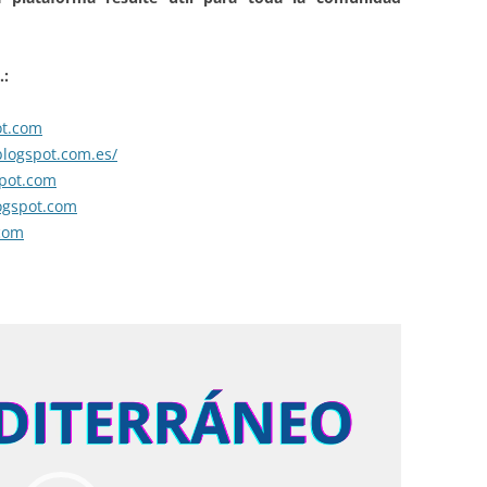
PROGRAMA DE CALIDAD
FÍSICA Y QUÍMICA
TDE CENTRO TIC
.:
FRANCÉS
AUTOPROTECCIÓN, PLAN DE
t.com
SALUD LABORAL Y PRL
GEOGRAFÍA E HISTORIA
blogspot.com.es/
pot.com
INGLÉS
ogspot.com
LATÍN Y GRIEGO
com
LENGUA CASTELLANA Y LIT.
MATEMÁTICAS
ORIENTACIÓN
MÚSICA
RELIGIÓN