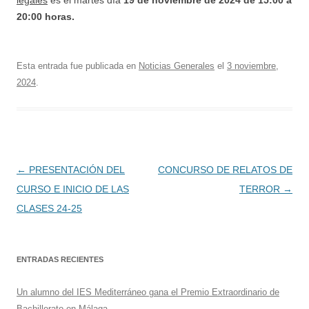
legales
es el martes día
19 de noviembre de 2024 de 15:00 a
20:00 horas.
Esta entrada fue publicada en
Noticias Generales
el
3 noviembre,
2024
.
Navegación
←
PRESENTACIÓN DEL
CONCURSO DE RELATOS DE
de
CURSO E INICIO DE LAS
TERROR
→
entradas
CLASES 24-25
ENTRADAS RECIENTES
Un alumno del IES Mediterráneo gana el Premio Extraordinario de
Bachillerato en Málaga