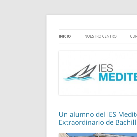
Saltar
al
contenido
Instituto Mediterráneo Málaga
IES Mediterráneo M
INICIO
NUESTRO CENTRO
CUR
INFORMACIÓN
I
INSTITUTO
D
PLANES Y PROYECTOS
E
Un alumno del IES Medit
Extraordinario de Bachil