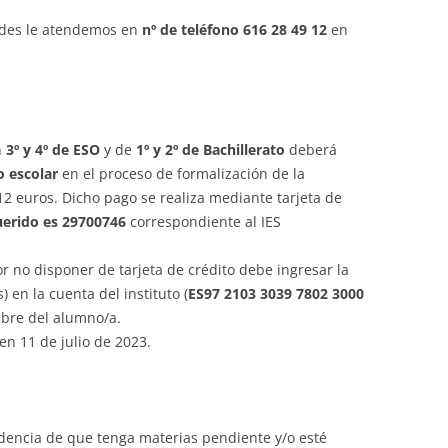
tades le atendemos en
nº de teléfono 616 28 49 12
en
n
3º y 4º de ESO
y de
1º y 2º de Bachillerato
deberá
o escolar
en el proceso de formalización de la
12 euros. Dicho pago se realiza mediante tarjeta de
uerido es
29700746
correspondiente al IES
or no disponer de tarjeta de crédito debe ingresar la
 en la cuenta del instituto (
ES97 2103 3039 7802 3000
mbre del alumno/a.
n 11 de julio de 2023.
dencia de que tenga materias pendiente y/o esté