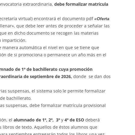
nvocatoria extraordinaria,
debe formalizar matrícula
ecretaría virtual) encontrará el documento pdf
«Oferta
llenar», que debe leer antes de proceder a señalar las
 que en dicho documento se recogen las materias
u impartición.
de manera automática el nivel en que se tiene que
ción de si promociona o permanece un año más en el
mnado de 1º de bachillerato
cuya promoción
raordinaria de septiembre de 2026,
donde se dan dos
as suspensas, el sistema solo le permite formalizar
de bachillerato.
as suspensas, debe formalizar matrícula provisional
ión, el
alumnado de 1º, 2º, 3º
y
4º de ESO
deberá
 libros de texto. Aquellos de éstos alumnos que
ara septiembre entregarán todos los libros una vez