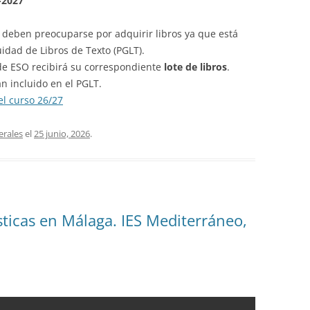
-2027
o deben preocuparse por adquirir libros ya que está
idad de Libros de Texto (PGLT).
de ESO recibirá su correspondiente
lote de libros
.
án incluido en el PGLT.
el curso 26/27
erales
el
25 junio, 2026
.
sticas en Málaga. IES Mediterráneo,