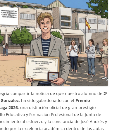
PROGRAMA DE CALIDAD
FÍSICA Y QUÍMICA
TDE CENTRO TIC
FRANCÉS
AUTOPROTECCIÓN, PLAN DE
SALUD LABORAL Y PRL
GEOGRAFÍA E HISTORIA
INGLÉS
LATÍN Y GRIEGO
LENGUA CASTELLANA Y LIT.
MATEMÁTICAS
legría compartir la noticia de que nuestro alumno de
2º
ORIENTACIÓN
 González,
ha sido galardonado con el
Premio
laga 2026
, una distinción oficial de gran prestigio
MÚSICA
llo Educativo y Formación Profesional de la Junta de
RELIGIÓN
ocimiento al esfuerzo y la constancia de José Andrés y
ando por la excelencia académica dentro de las aulas