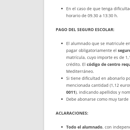
En el caso de que tenga dificul
horario de 09.30 a 13:30 h.
PAGO DEL SEGURO ESCOLAR:
El alumnado que se matricule e
pagar obligatoriamente el
segur
matrícula, cuyo importe es de 1,
crédito. El
código de centro req
Mediterráneo.
Si tiene dificultad en abonarlo p
mencionada cantidad (1,12 euros)
0011
), indicando apellidos y no
Debe abonarse como muy tarde e
ACLARACIONES:
Todo el alumnado
, con indepen