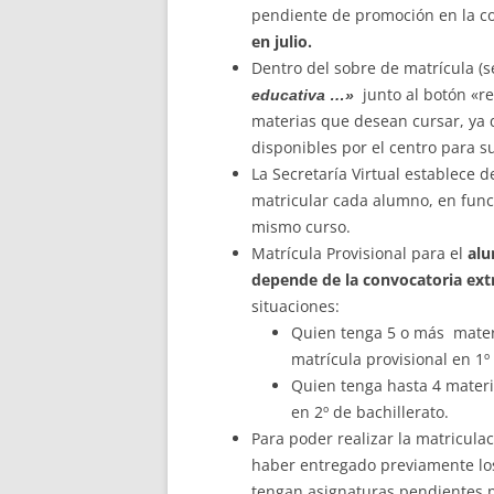
pendiente de promoción en la co
en julio.
Dentro del sobre de matrícula (s
junto al botón «re
educativa …»
materias que desean cursar, ya
disponibles por el centro para s
La Secretaría Virtual establece 
matricular cada alumno, en fun
mismo curso.
Matrícula Provisional para el
alu
depende de la convocatoria ext
situaciones:
Quien tenga 5 o más materi
matrícula provisional en 1º 
Quien tenga hasta 4 materi
en 2º de bachillerato.
Para poder realizar la matriculac
haber entregado previamente los
tengan asignaturas pendientes p