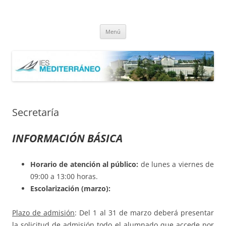
Saltar
al
IES Mediterráneo Málaga
contenido
Instituto Mediterráneo Málaga
Menú
Secretaría
INFORMACIÓN BÁSICA
Horario de atención al público:
de lunes a viernes de
09:00 a 13:00 horas.
Escolarización (marzo):
Plazo de admisión
: Del 1 al 31 de marzo deberá presentar
la solicitud de admisión todo el alumnado que accede por