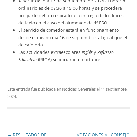
A partir del día 17 de septiembre de 2024 el horario
ordinario es de 08:30 a 15:00 horas y se procederá
por parte del profesorado a la entrega de los libros
de texto en el caso del alumnado de 4º ESO.
El servicio de comedor estará en funcionamiento
desde el mismo día 16 de septiembre, al igual que el
de cafetería.
Las actividades extraescolares
Inglés
y
Refuerzo
Educativo
(PROA) se iniciarán en octubre.
Esta entrada fue publicada en
Noticias Generales
el
11 septiembre,
2024
.
Navegación
←
RESULTADOS DE
VOTACIONES AL CONSEJO