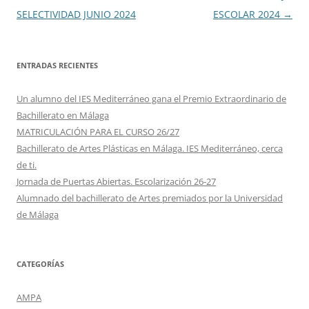
de
SELECTIVIDAD JUNIO 2024
ESCOLAR 2024
→
entradas
ENTRADAS RECIENTES
Un alumno del IES Mediterráneo gana el Premio Extraordinario de
Bachillerato en Málaga
MATRICULACIÓN PARA EL CURSO 26/27
Bachillerato de Artes Plásticas en Málaga. IES Mediterráneo, cerca
de ti.
Jornada de Puertas Abiertas. Escolarización 26-27
Alumnado del bachillerato de Artes premiados por la Universidad
de Málaga
CATEGORÍAS
AMPA