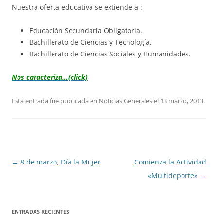
Nuestra oferta educativa se extiende a :
Educación Secundaria Obligatoria.
Bachillerato de Ciencias y Tecnología.
Bachillerato de Ciencias Sociales y Humanidades.
Nos caracteriza…(click)
Esta entrada fue publicada en
Noticias Generales
el
13 marzo, 2013
.
Navegación
←
8 de marzo, Día la Mujer
Comienza la Actividad
de
«Multideporte»
→
entradas
ENTRADAS RECIENTES