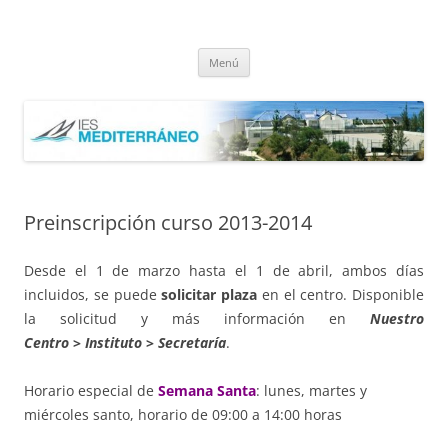
Saltar
al
IES Mediterráneo Málaga
contenido
Instituto Mediterráneo Málaga
Menú
Preinscripción curso 2013-2014
Desde el 1 de marzo hasta el 1 de abril, ambos días
incluidos, se puede
solicitar plaza
en el centro. Disponible
la solicitud y más información en
Nuestro
Centro
>
Instituto
>
Secretaría
.
Horario especial de
Semana Santa
: lunes, martes y
miércoles santo, horario de 09:00 a 14:00 horas