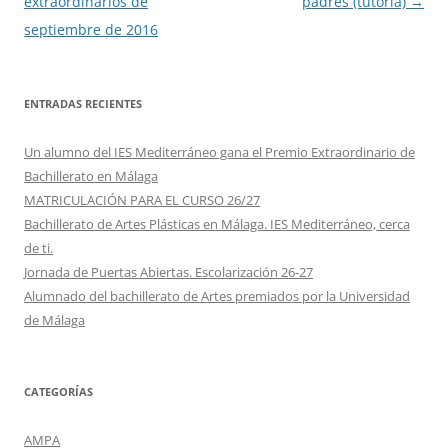
de
extraordinarios de
padres (tutoría)
→
entradas
septiembre de 2016
ENTRADAS RECIENTES
Un alumno del IES Mediterráneo gana el Premio Extraordinario de
Bachillerato en Málaga
MATRICULACIÓN PARA EL CURSO 26/27
Bachillerato de Artes Plásticas en Málaga. IES Mediterráneo, cerca
de ti.
Jornada de Puertas Abiertas. Escolarización 26-27
Alumnado del bachillerato de Artes premiados por la Universidad
de Málaga
CATEGORÍAS
AMPA