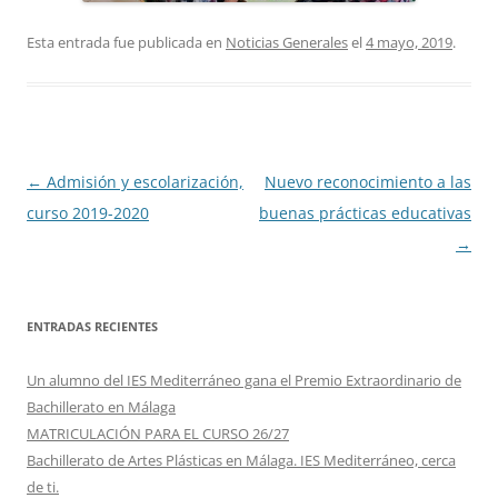
Esta entrada fue publicada en
Noticias Generales
el
4 mayo, 2019
.
Navegación
←
Admisión y escolarización,
Nuevo reconocimiento a las
de
curso 2019-2020
buenas prácticas educativas
entradas
→
ENTRADAS RECIENTES
Un alumno del IES Mediterráneo gana el Premio Extraordinario de
Bachillerato en Málaga
MATRICULACIÓN PARA EL CURSO 26/27
Bachillerato de Artes Plásticas en Málaga. IES Mediterráneo, cerca
de ti.