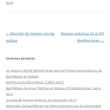
2018
.
Navegación
←
Reunión de tutores con los
Buenas prácticas en el IES
de
padres
Mediterráneo
→
entradas
ENTRADAS RECIENTES
Un alumno del IES Mediterráneo gana el Premio Extraordinario de
Bachillerato en Málaga
MATRICULACIÓN PARA EL CURSO 26/27
Bachillerato de Artes Plásticas en Málaga. IES Mediterráneo, cerca
de ti.
Jornada de Puertas Abiertas. Escolarización 26-27
Alumnado del bachillerato de Artes premiados por la Universidad