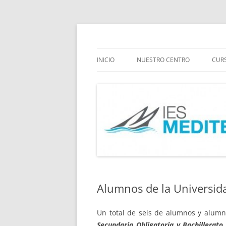
Saltar
al
contenido
Instituto Mediterráneo Málaga
IES Mediterráneo M
INICIO
NUESTRO CENTRO
CUR
INFORMACIÓN
IN
INSTITUTO
DO
PLANES Y PROYECTOS
EV
Alumnos de la Universid
Un total de seis de alumnos y alum
Secundaria Obligatoria y Bachillerat