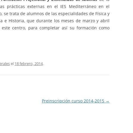
PROGRAMA DE CALIDAD
las prácticas externas en el IES Mediterráneo en el
FÍSICA Y QUÍMICA
, se trata de alumnos de las especialidades de Física y
TDE CENTRO TIC
ía e Historia, que durante los meses de marzo y abril
FRANCÉS
e este centro, para completar así su formación como
AUTOPROTECCIÓN, PLAN DE
SALUD LABORAL Y PRL
GEOGRAFÍA E HISTORIA
INGLÉS
LATÍN Y GRIEGO
erales
el
18 febrero, 2014
.
LENGUA CASTELLANA Y LIT.
MATEMÁTICAS
ORIENTACIÓN
Preinscripción curso 2014-2015
→
MÚSICA
RELIGIÓN