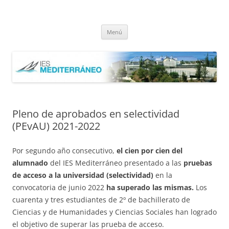
Saltar
al
IES Mediterráneo Málaga
contenido
Instituto Mediterráneo Málaga
Menú
Pleno de aprobados en selectividad
(PEvAU) 2021-2022
Por segundo año consecutivo,
el cien por cien del
alumnado
del IES Mediterráneo presentado a las
pruebas
de acceso a la universidad (selectividad)
en la
convocatoria de junio 2022
ha superado las mismas.
Los
cuarenta y tres estudiantes de 2º de bachillerato de
Ciencias y de Humanidades y Ciencias Sociales han logrado
el objetivo de superar las prueba de acceso.